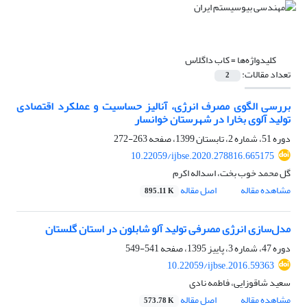
کلیدواژه‌ها =
کاب داگلاس
تعداد مقالات:
2
بررسی الگوی مصرف انرژی، آنالیز حساسیت و عملکرد اقتصادی
تولید آلوی بخارا در شهرستان خوانسار
دوره 51، شماره 2، تابستان 1399، صفحه
263-272
10.22059/ijbse.2020.278816.665175
گل محمد خوب بخت، اسداله اکرم
مشاهده مقاله
اصل مقاله
895.11 K
مدل‌سازی انرژی مصرفی تولید آلو شابلون در استان گلستان
دوره 47، شماره 3، پاییز 1395، صفحه
541-549
10.22059/ijbse.2016.59363
سعید شاقوزایی، فاطمه نادی
مشاهده مقاله
اصل مقاله
573.78 K