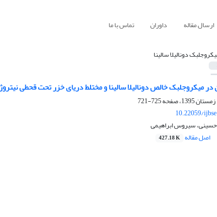
ارسال مقاله
داوران
تماس با ما
یکروجلبک دونالیلا سالینا
 در میکروجلبک خالص دونالیلا سالینا و مختلط دریای خزر تحت قحطی نیتروژ
725-721
10.22059/ijbs
م حسینی، سیروس ابراهیمی
اصل مقاله
427.18 K