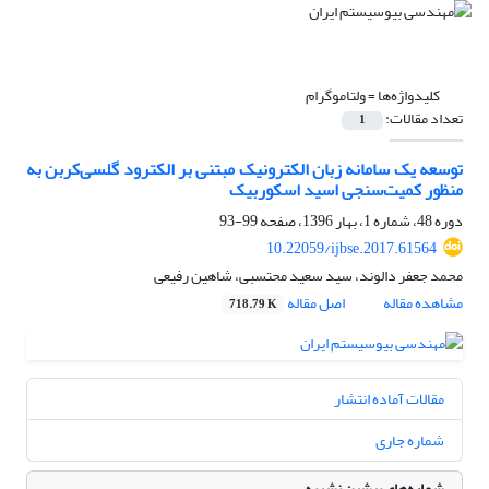
کلیدواژه‌ها =
ولتاموگرام
تعداد مقالات:
1
توسعه یک سامانه زبان الکترونیک مبتنی بر الکترود گلسی‌کربن به
منظور کمیت‌سنجی اسید اسکوربیک
دوره 48، شماره 1، بهار 1396، صفحه
99-93
10.22059/ijbse.2017.61564
محمد جعفر دالوند، سید سعید محتسبی، شاهین رفیعی
مشاهده مقاله
اصل مقاله
718.79 K
مقالات آماده انتشار
شماره جاری
شماره‌های پیشین نشریه