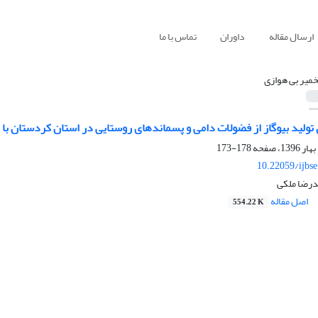
ارسال مقاله
داوران
تماس با ما
خمیر بی هوازی
ولید بیوگاز از فضولات دامی و پسماندهای روستایی در استان کردستان با استف
178-173
10.22059/ijbs
درضا ملکی
اصل مقاله
554.22 K