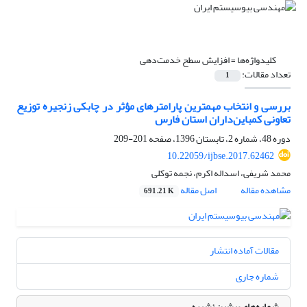
کلیدواژه‌ها =
افزایش سطح خدمت‌دهی
تعداد مقالات:
1
بررسی و انتخاب مهمترین پارامترهای مؤثر در چابکی زنجیره توزیع
تعاونی کمباین‌داران استان فارس
دوره 48، شماره 2، تابستان 1396، صفحه
201-209
10.22059/ijbse.2017.62462
محمد شریفی، اسداله اکرم، نجمه توکلی
مشاهده مقاله
اصل مقاله
691.21 K
مقالات آماده انتشار
شماره جاری
شماره‌های پیشین نشریه