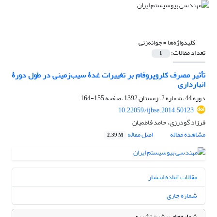
کلیدواژه‌ها =
جوانه‌زنی
تعداد مقالات:
1
تأثیر مصرف کلروپروفام بر تغییرات غدۀ سیب‌زمینی در طول دورۀ
انبارداری
دوره 44، شماره 2، زمستان 1392، صفحه
155-164
10.22059/ijbse.2014.50123
فرزاد گودرزی، حامد فاطمیان
مشاهده مقاله
اصل مقاله
2.39 M
مقالات آماده انتشار
شماره جاری
شماره‌های پیشین نشریه