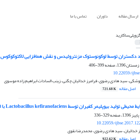
ارسال مقاله
داوران
تماس با ما
گزوپلی‌ساکارید
سط لوکونوستوک مزنتروئیدس و نقش هم‎افزایی لاکتوکوکوس لاکتیس در تولید آن در نوشیدنی لبنی تخمیری
399-406
10.22059/ijbs
 وشکی، سید هادی رضوی، فرامرز خدائیان چگنی، زینب السادات ابراهیم زاده موسوی
اصل مقاله
721.68 K
وپلیمر کفیران توسط Lactobacillus kefiranofaciens با استفاده از روش سطح پاسخ
329-336
10.22059/ijbse.2017.1
ز خدائیان، سید هادی رضوی، محمدرضا نقوی
اصل مقاله
922.62 K