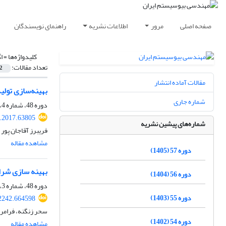
صفحه اصلی
مرور
اطلاعات نشریه
راهنمای نویسندگان
کلیدواژه‌ها =
ا
تعداد مقالات:
2
مقالات آماده انتشار
بهینه‌سازی تولید دکستران تو
شماره جاری
دوره 48، شماره 4، زمستان 1396، صفحه
e.2017.63805
شماره‌های پیشین نشریه
فریبرز آقاجان پور
مشاهده مقاله
دوره 57 (1405)
بهینه سازی شرایط محیطی تولید بی
دوره 56 (1404)
دوره 48، شماره 3، پاییز 1396، صفحه
دوره 55 (1403)
22242.664598
سحر زنگنه، فرامر
دوره 54 (1402)
مشاهده مقاله