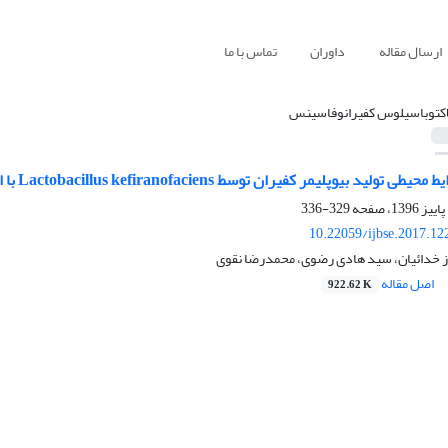
ارسال مقاله
داوران
تماس با ما
اکتوباسیلوس کفیرانوفاسینس
وپلیمر کفیران توسط Lactobacillus kefiranofaciens با استفاده از روش سطح پاسخ
329-336
10.22059/ijbse.2017.1
ز خدائیان، سید هادی رضوی، محمدرضا نقوی
اصل مقاله
922.62 K