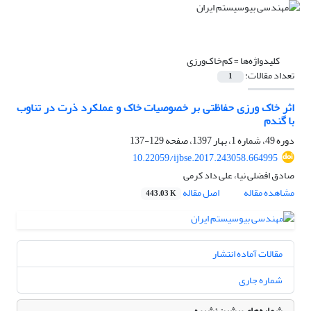
کلیدواژه‌ها =
کم‌خاک‌ورزی
تعداد مقالات:
1
اثر خاک ورزی حفاظتی بر خصوصیات خاک و عملکرد ذرت در تناوب
با گندم
دوره 49، شماره 1، بهار 1397، صفحه
129-137
10.22059/ijbse.2017.243058.664995
صادق افضلی نیا، علی داد کرمی
مشاهده مقاله
اصل مقاله
443.03 K
مقالات آماده انتشار
شماره جاری
شماره‌های پیشین نشریه