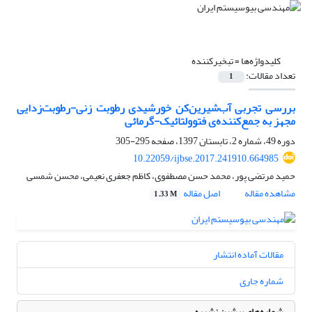
کلیدواژه‌ها =
تبخیرکننده
تعداد مقالات:
1
بررسی تجربی ‌آب‌شیرین‌کن خورشیدی رطوبت زنی-رطوبت‌زدایی
مجهز به جمع‌کننده‌ی فتوولتائیک-گرمائی
دوره 49، شماره 2، تابستان 1397، صفحه
295-305
10.22059/ijbse.2017.241910.664985
حمید مرتضی پور، محمد حسن مصطفوی، کاظم جعفری نعیمی، محسن شمسی
مشاهده مقاله
اصل مقاله
1.33 M
مقالات آماده انتشار
شماره جاری
شماره‌های پیشین نشریه