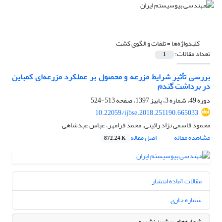
کلیدواژه‌ها =
تلفات و الگوی کشت
تعداد مقالات:
1
بررسی تأثیر شرایط مزرعه و محصول بر عملکرد مزرعه‌ای کمباین
در برداشت گندم
دوره 49، شماره 3، پاییز 1397، صفحه
513-524
10.22059/ijbse.2018.251190.665033
محمود قاسمی نژاد رائینی، محمد فرامهر، عباس عبدشاهی
مشاهده مقاله
اصل مقاله
872.24 K
مقالات آماده انتشار
شماره جاری
شماره‌های پیشین نشریه