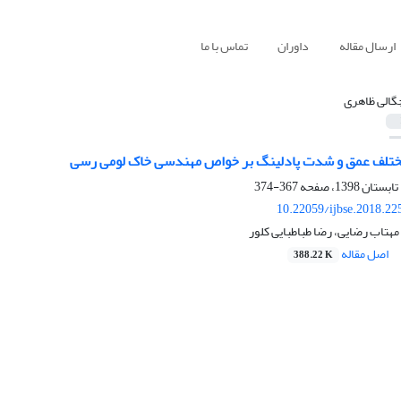
ارسال مقاله
داوران
تماس با ما
گالی ظاهری
تلف عمق و شدت پادلینگ بر خواص مهندسی خاک لومی رسی
367-374
10.22059/ijbse.2018.2
مهتاب رضایی، رضا طباطبایی کلور
اصل مقاله
388.22 K