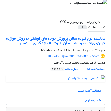
کلیدواژه‌ها =
روش موازنه CO2
تعداد مقالات:
1
محاسبه نرخ تهویه سالن پرورش جوجه‌های گوشتی به روش موازنه
کربن‌دی‌اکسید و مقایسه آن با روش اندازه گیری مستقیم
دوره 49، شماره 4، زمستان 1397، صفحه
659-668
10.22059/ijbse.2018.249787.665029
موسی الرضا باغانی، محمد حسین آق‌خانی
مشاهده مقاله
اصل مقاله
905.92 K
مقالات آماده انتشار
شماره جاری
شماره‌های پیشین نشریه