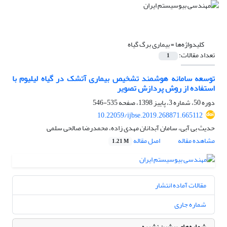
کلیدواژه‌ها =
بیماری برگ گیاه
تعداد مقالات:
1
توسعه سامانه هوشمند تشخیص بیماری آتشک در گیاه لیلیوم با
استفاده از روش پردازش تصویر
دوره 50، شماره 3، پاییز 1398، صفحه
535-546
10.22059/ijbse.2019.268871.665112
حدیث بی آبی، سامان آبدانان مهدی زاده، محمدرضا صالحی سلمی
مشاهده مقاله
اصل مقاله
1.21 M
مقالات آماده انتشار
شماره جاری
شماره‌های پیشین نشریه