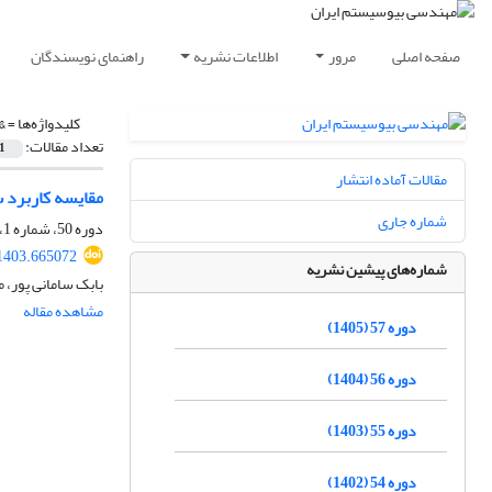
صفحه اصلی
مرور
اطلاعات نشریه
راهنمای نویسندگان
کلیدواژه‌ها =
&amp;quot;روش اندازه‌گیری&t
تعداد مقالات:
1
مقالات آماده انتشار
مقایسه کاربرد س
شماره جاری
دوره 50، شماره 1، بهار 1398، صفحه
61403.665072
شماره‌های پیشین نشریه
بابک سامانی پور، م
مشاهده مقاله
دوره 57 (1405)
دوره 56 (1404)
دوره 55 (1403)
دوره 54 (1402)