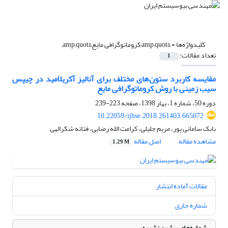
کلیدواژه‌ها =
&amp;quot;کروماتوگرافی مایع&amp;quot;
تعداد مقالات:
1
مقایسه کاربرد ستون‌های مختلف برای آنالیز آکریلامید در چیپس
سیب زمینی با روش کروماتوگرافی مایع
دوره 50، شماره 1، بهار 1398، صفحه
223-239
10.22059/ijbse.2018.261403.665072
بابک سامانی پور، مریم جلیلی، کرامت الله رضایی، فتانه شکرالهی
مشاهده مقاله
اصل مقاله
1.29 M
مقالات آماده انتشار
شماره جاری
شماره‌های پیشین نشریه