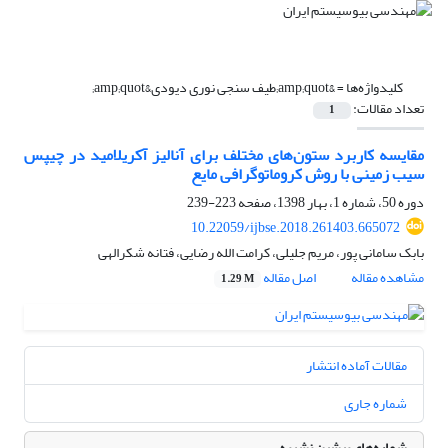
کلیدواژه‌ها =
&amp;quot;طیف سنجی نوری دیودی&amp;quot;
تعداد مقالات:
1
مقایسه کاربرد ستون‌های مختلف برای آنالیز آکریلامید در چیپس
سیب زمینی با روش کروماتوگرافی مایع
دوره 50، شماره 1، بهار 1398، صفحه
223-239
10.22059/ijbse.2018.261403.665072
بابک سامانی پور، مریم جلیلی، کرامت الله رضایی، فتانه شکرالهی
مشاهده مقاله
اصل مقاله
1.29 M
مقالات آماده انتشار
شماره جاری
شماره‌های پیشین نشریه