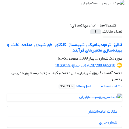
کلیدواژه‌ها =
"بازده‌ی اکسرژی"
تعداد مقالات:
1
آنالیز ترمودینامیکی شبیه‌ساز کلکتور خورشیدی صفحه تخت و
بهینه‌سازی متغیرهای فرآیند
دوره 51، شماره 1، بهار 1399، صفحه
51-61
10.22059/ijbse.2019.287200.665210
محمد آهمند، فاروق شریفیان، علی محمد نیکبخت، وحید رستم پور، ادریس
رحمتی
مشاهده مقاله
اصل مقاله
957.23 K
مقالات آماده انتشار
شماره جاری