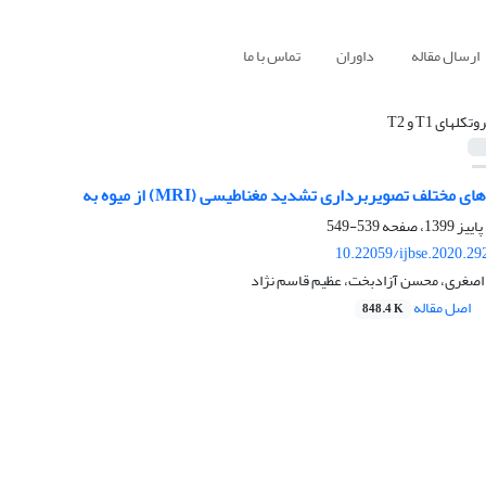
ارسال مقاله
داوران
تماس با ما
وتکل‏های T1 و T2
مختلف تصویربرداری تشدید مغناطیسی (MRI) از میوه به
539-549
10.22059/ijbse.2020.2
 اصغری، محسن آزادبخت، عظیم قاسم نژاد
اصل مقاله
848.4 K