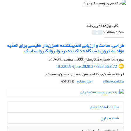
کلیدواژه‌ها =
ریزدانه
تعداد مقالات:
1
طراحی، ساخت و ارزیابی تغذیه‎کننده همزن‌دار هلیسی برای تغذیه
مواد به درون دستگاه جداکننده تریبوایروالکترواستاتیک
دوره 51، شماره 2، تابستان 1399، صفحه
341-349
10.22059/ijbse.2020.277933.665172
فرشته رشیدی، کاظم جعفری نعیمی، حسین مقصودی
مشاهده مقاله
اصل مقاله
658.91 K
مقالات آماده انتشار
شماره جاری
شماره‌های پیشین نشریه