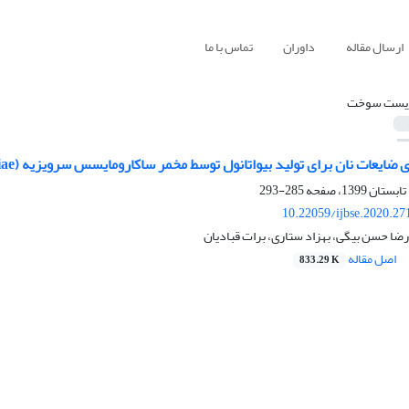
ارسال مقاله
داوران
تماس با ما
یست سوخت
ات نان برای تولید بیواتانول توسط مخمر ساکارومایسس سرویزیه (Saccharomyces cerevisiae)
285-293
10.22059/ijbse.2020.2
ضا حسن بیگی، بهزاد ستاری، برات قبادیان
اصل مقاله
833.29 K