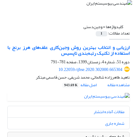
کلیدواژه‌ها =
وجین‌دستی
تعداد مقالات:
1
ارزیابی و انتخاب بهترین روش وجین‌کاری علف‌های هرز برنج با
استفاده از تکنیک رتبه‌بندی تاپسیس
دوره 51، شماره 4، زمستان 1399، صفحه
781-791
10.22059/ijbse.2020.302000.665304
ناهید طاهرزاده شالمائی، محمد شریفی، حسن قاسمی مبتکر
مشاهده مقاله
اصل مقاله
943.69 K
مقالات آماده انتشار
شماره جاری
شماره‌های پیشین نشریه