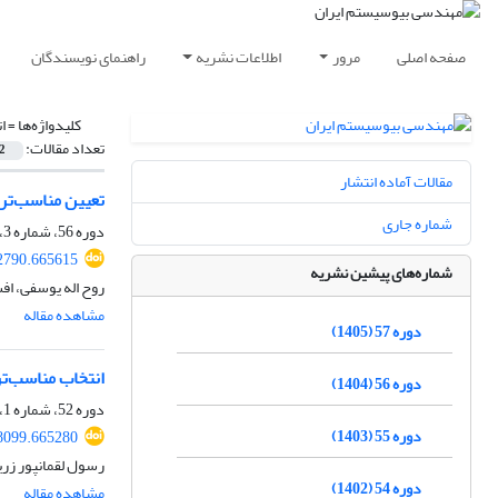
صفحه اصلی
مرور
اطلاعات نشریه
راهنمای نویسندگان
کلیدواژه‌ها =
ا
تعداد مقالات:
2
مقالات آماده انتشار
تعیین مناسب‌تری
شماره جاری
دوره 56، شماره 3، پاییز 1404، صفحه
02790.665615
شماره‌های پیشین نشریه
روح اله یوسفی، اف
مشاهده مقاله
دوره 57 (1405)
انتخاب مناسب‌تر
دوره 56 (1404)
دوره 52، شماره 1، بهار 1400، صفحه
دوره 55 (1403)
98099.665280
رسول لقمانپور زرین
دوره 54 (1402)
مشاهده مقاله