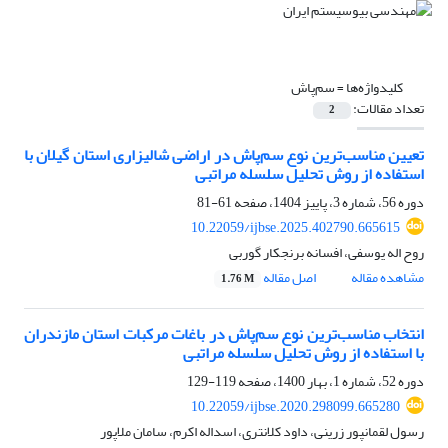
کلیدواژه‌ها =
سم‌پاش
تعداد مقالات:
2
تعیین مناسب‌ترین نوع سم‌پاش در اراضی شالیزاری استان گیلان با
استفاده از روش تحلیل سلسله مراتبی
دوره 56، شماره 3، پاییز 1404، صفحه
61-81
10.22059/ijbse.2025.402790.665615
روح اله یوسفی، افسانه برنجکار گوربی
مشاهده مقاله
اصل مقاله
1.76 M
انتخاب مناسب‌ترین نوع سم‌پاش در باغات مرکبات استان مازندران
با استفاده از روش تحلیل سلسله مراتبی
دوره 52، شماره 1، بهار 1400، صفحه
119-129
10.22059/ijbse.2020.298099.665280
رسول لقمانپور زرینی، داود کلانتری، اسداله اکرم، سامان ملاپور