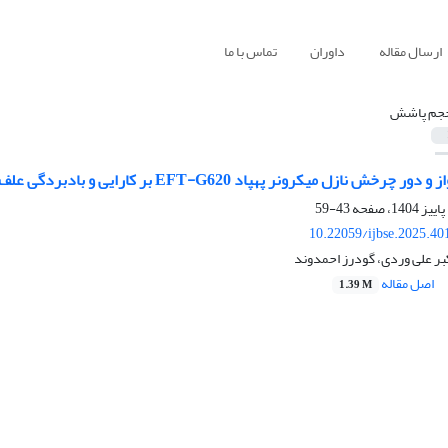
ارسال مقاله
داوران
تماس با ما
جم پاشش
یکرونر پهپاد EFT-G620 بر کارایی و بادبردگی علف‌کش نیکوسولفورون در ذرت علوفه‌ای
43-59
10.22059/ijbse.2025.4
بر علی وردی، گودرز احمدوند
اصل مقاله
1.39 M