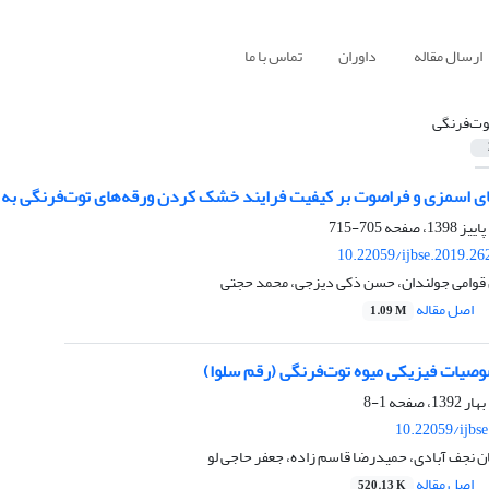
ارسال مقاله
داوران
تماس با ما
وت‌فرنگی
ای اسمزی و فراصوت بر کیفیت فرایند خشک کردن ورقه‌های توت‌فرنگی ب
705-715
10.22059/ijbse.2019.2
قوامی جولندان، حسن ذکی دیزجی، محمد حجتی
اصل مقاله
1.09 M
صیات فیزیکی میوه توت‌فرنگی (رقم سلوا)
1-8
10.22059/ijbs
 نجف آبادی، حمیدرضا قاسم زاده، جعفر حاجی لو
اصل مقاله
520.13 K