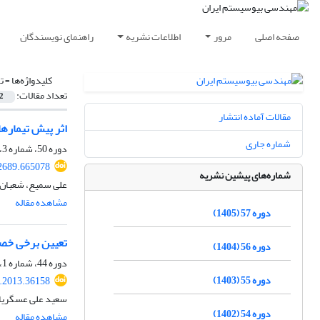
صفحه اصلی
مرور
اطلاعات نشریه
راهنمای نویسندگان
کلیدواژه‌ها =
ت
تعداد مقالات:
2
مقالات آماده انتشار
اثر پیش تیماره
شماره جاری
دوره 50، شماره 3، پاییز 1398، صفحه
62689.665078
شماره‌های پیشین نشریه
علی سمیع، شعبان 
مشاهده مقاله
دوره 57 (1405)
تعیین برخی خصو
دوره 56 (1404)
دوره 44، شماره 1، بهار 1392، صفحه
دوره 55 (1403)
e.2013.36158
سعید علی عسگریان
دوره 54 (1402)
مشاهده مقاله