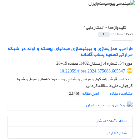
کلیدواژه‌ها =
"نمک‌زدایی"
تعداد مقالات:
1
طراحی، مدل‌سازی و بهینهسازی مبدلهای پوسته و لوله در شبکه
حرارتی تصفیه پساب گلخانه
دوره 54، شماره 4، زمستان 1402، صفحه
19-28
10.22059/ijbse.2024.375683.665547
سید امیر قرشی اسکوئی، مرتضی خشه چی، مسعود دهقانی صوفی، شیوا
گرجیان، علی ماشاالله کرمانی
مشاهده مقاله
اصل مقاله
2.14 M
مقالات آماده انتشار
شماره جاری