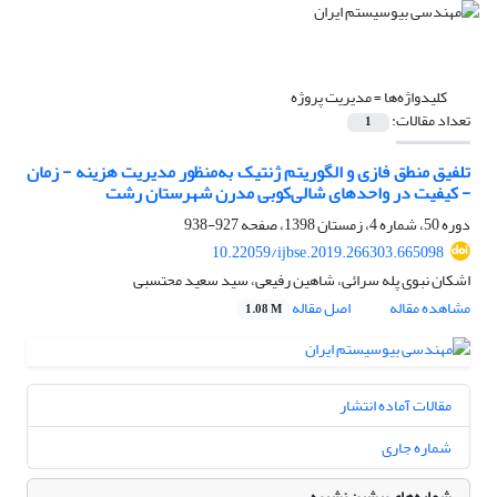
کلیدواژه‌ها =
مدیریت پروژه
تعداد مقالات:
1
تلفیق منطق فازی و الگوریتم ژنتیک به‌منظور مدیریت هزینه - زمان
- کیفیت در واحدهای شالی‌کوبی مدرن شهرستان رشت
دوره 50، شماره 4، زمستان 1398، صفحه
927-938
10.22059/ijbse.2019.266303.665098
اشکان نبوی پله سرائی، شاهین رفیعی، سید سعید محتسبی
مشاهده مقاله
اصل مقاله
1.08 M
مقالات آماده انتشار
شماره جاری
شماره‌های پیشین نشریه