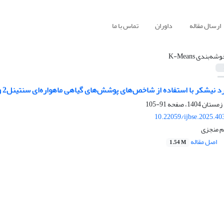
ارسال مقاله
داوران
تماس با ما
شه‌بندی K-Means
ا استفاده از شاخص‌های پوشش‌های گیاهی ماهواره‌ای سنتینل2 و الگوریتم‌های خوشه بندی K-MEANS و رگرسیون KNN
91-105
10.22059/ijbse.2025.4
م منجزی
اصل مقاله
1.54 M