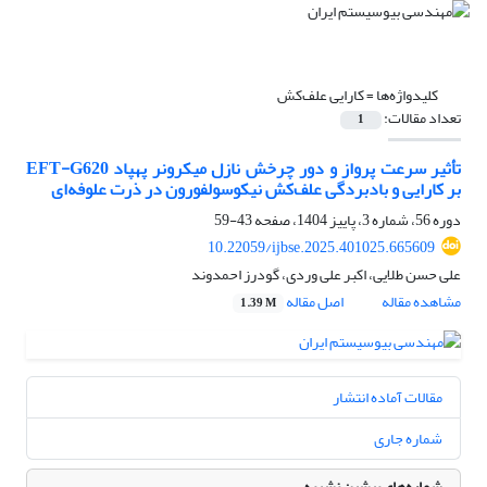
کلیدواژه‌ها =
کارایی علف‌کش
تعداد مقالات:
1
تأثیر سرعت پرواز و دور چرخش نازل میکرونر پهپاد EFT-G620
بر کارایی و بادبردگی علف‌کش نیکوسولفورون در ذرت علوفه‌ای
دوره 56، شماره 3، پاییز 1404، صفحه
43-59
10.22059/ijbse.2025.401025.665609
علی حسن طلایی، اکبر علی وردی، گودرز احمدوند
مشاهده مقاله
اصل مقاله
1.39 M
مقالات آماده انتشار
شماره جاری
شماره‌های پیشین نشریه