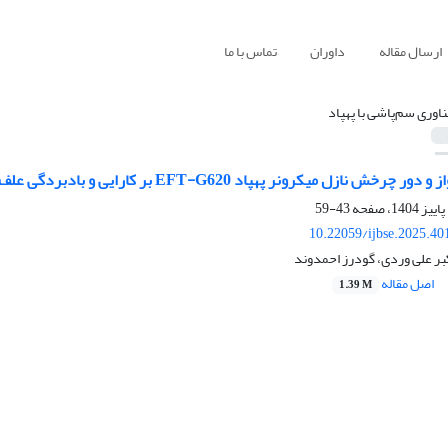
ارسال مقاله
داوران
تماس با ما
ناوری سم‌پاشی با پهپاد
یکرونر پهپاد EFT-G620 بر کارایی و بادبردگی علف‌کش نیکوسولفورون در ذرت علوفه‌ای
43-59
10.22059/ijbse.2025.4
بر علی وردی، گودرز احمدوند
اصل مقاله
1.39 M