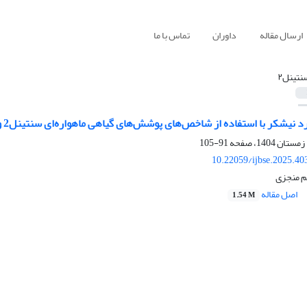
ارسال مقاله
داوران
تماس با ما
نتینل۲
ا استفاده از شاخص‌های پوشش‌های گیاهی ماهواره‌ای سنتینل2 و الگوریتم‌های خوشه بندی K-MEANS و رگرسیون KNN
91-105
10.22059/ijbse.2025.4
م منجزی
اصل مقاله
1.54 M