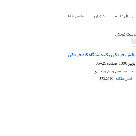
ارسال مقاله
داوران
تماس با ما
رفیت کوبش
د بخش خردکن یک دستگاه کاه خردکن
29-36
سعید محتسبی، علی جعفری
اصل مقاله
573.29 K