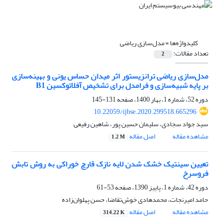
کلیدواژه‌ها =
مدل‌سازی ریاضی
تعداد مقالات:
2
مدل‌سازی ریاضی ترانزیستور اثر میدان حساس یونی و بهینه‌سازی
بر پایه شبیه‌سازی و فرامدل برای تشخیص آفلاتوکسین B1
دوره 52، شماره 1، بهار 1400، صفحه
131-145
10.22059/ijbse.2020.299518.665296
سید جواد سجادی، سلیمان حسین پور، شاهین رفیعی
مشاهده مقاله
اصل مقاله
1.2 M
تعیین سینتیک خشک شدن لایه نازک قارچ خوراکی به روش تابش
فروسرخ
دوره 42، شماره 1، پاییز 1390، صفحه
53-61
حامد امیرنجات، محمدهادی خوش‌تقاضا، حسن پهلوان‌زاده
مشاهده مقاله
اصل مقاله
314.22 K