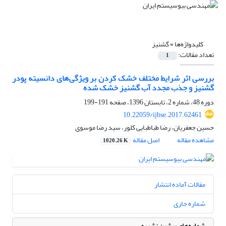
کلیدواژه‌ها =
گشنیز
تعداد مقالات:
1
بررسی اثر شرایط مختلف خشک کردن بر ویژگی‌های دانسیته پودر
گشنیز و جذب مجدد آب گشنیز خشک شده
دوره 48، شماره 2، تابستان 1396، صفحه
191-199
10.22059/ijbse.2017.62461
حسین جعفریان، رضا طباطبایی کلور، سید رضا موسوی
مشاهده مقاله
اصل مقاله
1020.26 K
مقالات آماده انتشار
شماره جاری
شماره‌های پیشین نشریه