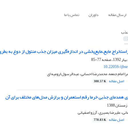
ارسال مقاله
داوران
تماس با ما
ذب
ستخراج مایع‌ـ‌مایع‌پخشی در اندازه‌گیری میزان جذب منتول از دوغ به بطری‌
77-85
10.22059/ijbs
ا امام جمعه، محمدرضا احسانی، عبدالرسول ارومیه ای
اصل مقاله
388.57 K
ی همدمای جذبی خرما رقم استعمران و برازش مدل‌های مختلف برای آن
ی، علیرضا بصیری، آرزو اصفهانی
اصل مقاله
778.83 K