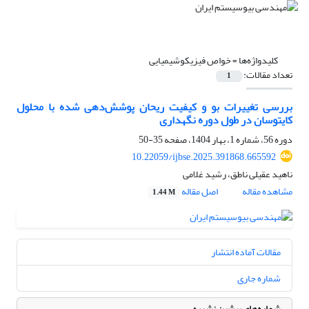
کلیدواژه‌ها =
خواص فیزیکوشیمیایی
تعداد مقالات:
1
بررسی تغییرات بو و کیفیت ریحان پوشش‌دهی شده با محلول
کایتوسان در طول دوره نگهداری
دوره 56، شماره 1، بهار 1404، صفحه
35-50
10.22059/ijbse.2025.391868.665592
ناهید عقیلی ناطق، رشید غلامی
مشاهده مقاله
اصل مقاله
1.44 M
مقالات آماده انتشار
شماره جاری
شماره‌های پیشین نشریه