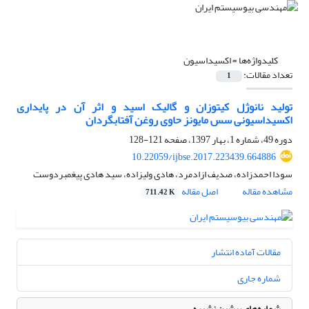
کلیدواژه‌ها =
اکسیداسیون
تعداد مقالات:
1
تولید نانوژل کیتوزان و گالیک اسید و اثر آن در پایداری
اکسیداسیونی سس مایونز حاوی روغن آفتابگردان
دوره 49، شماره 1، بهار 1397، صفحه
121-128
10.22059/ijbse.2017.223439.664886
سودا احمدزاده، صدیف ازادمرد، هادی ولیزاده، سید هادی پیغمبردوست
مشاهده مقاله
اصل مقاله
711.42 K
مقالات آماده انتشار
شماره جاری
شماره‌های پیشین نشریه