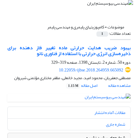
موضوعات =
کامپوزیتهای پلیمری و مهندسی پلیمر
تعداد مقالات:
1
بهبود ضریب هدایت حرارتی ماده تغییر فاز دهنده برای
ذخیره‌سازی انرژی حرارتی با استفاده از فناوری نانو
دوره 50، شماره 2، تابستان 1398، صفحه
319-329
10.22059/ijbse.2018.264959.665092
مصطفی جعفریان، محمود امید، مجید خانعلی، مظفر مختاری مؤتمنی شیروان
مشاهده مقاله
اصل مقاله
1.15 M
مقالات آماده انتشار
شماره جاری
شماره‌های پیشین نشریه