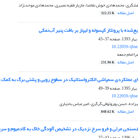
 کفشگری، محمدهادی خوش تقاضا، مازیار فقیه نصیری، محمدهادی موحدنژاد
اصل مقاله
322.25 K
‌شده با پروتئاز کپسوله و لیپاز بر بافت پنیر آب‌نمکی
37-43
10.22059/ijbs
هرا امام جمعه
اصل مقاله
231.96 K
های عملکردی سمپاشی الکترواستاتیک در سطوح رویی و پشتی برگ به کمک 
39-49
10.22059/ijbs
یزاده، حسن پوروثوقی گرگری، امیرعباس بختیاری
اصل مقاله
848.62 K
‌سنجی مرئی و فرو سرخ نزدیک در تشخیص آلودگی خاک به کادمیوم و سر
43-37