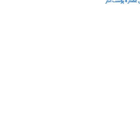
 عصارۀ پوست انار