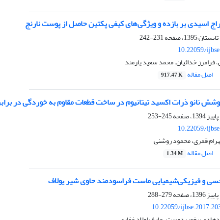
اج اسیدی بر بازده و ویژگی‌های کیفی پکتین حاصل از پوست نارنج
231-242
10.22059/ijbs
فرامرز خدائیان، محمد سعید یارمند
اصل مقاله
917.47 K
 پوشش نانو ذرات اکسید تیتانیوم در ساخت قطعات مقاوم به خوردگی در برا
245-253
10.22059/ijbs
بهرام قمری، محمود روشنی
اصل مقاله
1.34 M
ی و فیزیکی‌شیمیایی ماست فراسودمند حاوی شیر یولاف
279-288
10.22059/ijbse.2017.2
دهادی پیغمبردوست، عارف اولاد غفاری