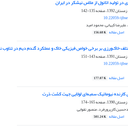
 در تولید اتانول از ملاس نیشکر در ایران
135-142
10.22059/ijbs
علیرضا کیهانی، محمود امید
اصل مقاله
156.68 K
تلف خاک‌ورزی بر برخی خواص فیزیکی خاک و عملکرد گندم دیم در تناوب نخ
143-151
10.22059/ijbs
اصل مقاله
177.07 K
ای کارنده نیوماتیک سمبه‌ای لولایی جهت کشت ذرت
165-174
سین کارپرورفرد، منصور تقوایی
اصل مقاله
501.24 K