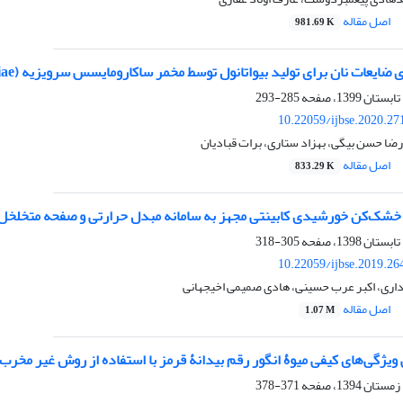
اصل مقاله
981.69 K
ات نان برای تولید بیواتانول توسط مخمر ساکارومایسس سرویزیه (Saccharomyces cerevisiae)
285-293
10.22059/ijbse.2020.2
ضا حسن بیگی، بهزاد ستاری، برات قبادیان
اصل مقاله
833.29 K
 خشک‌کن خورشیدی کابینتی مجهز به سامانه مبدل حرارتی و صفحه متخلخل
305-318
10.22059/ijbse.2019.2
اری، اکبر عرب حسینی، هادی صمیمی اخیجهانی
اصل مقاله
1.07 M
ویژگی‌های کیفی میوۀ انگور رقم بیدانۀ قرمز با استفاده از روش غیر مخ
371-378