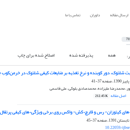
ارسال مقاله
داوران
تماس با ما
71
همه
پذیرفته شده
اصلاح شده برای چاپ
ر:
وبت شلتوک، دور کوبنده و نرخ تغذیه بر ضایعات کیفی شلتوک در خرمن‌کوب 
37-41
، محمدرضا علیزاده، محمدصادق بلوکی، علی قاسمی
اصل مقاله
212.45 K
ی کیتوزان- رس و قارچ¬کش- واکس روی برخی ویژگی¬های کیفی پرتقال تا
37-45
10.22059/ijbs