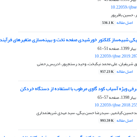
10.22059/ijbs
 حسین باقرپور
اصل مقاله
536.1 K
امیکی شبیه‌ساز کلکتور خورشیدی صفحه تخت و بهینه‌سازی متغیرهای فرآیند
51-61
10.22059/ijbse.2019.2
ق شریفیان، علی محمد نیکبخت، وحید رستم پور، ادریس رحمتی
اصل مقاله
957.23 K
فی ویژه آسیاب کود گاوی مرطوب با استفاده از دستگاه خرد‌کن
57-65
10.22059/ijbse.2018.2
مدحسین کیانمهر، سیدرضا حسن بیگی، سید مهدی شریعتمداری
اصل مقاله
993.59 K