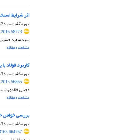
اثر شرایط استخر
دوره 47، شماره 2، تابستان 1395، صفحه
e.2016.58773
سید سعید حسینی، 
مشاهده مقاله
کاربرد فولاد با
دوره 46، شماره 3، پاییز 1394، صفحه
e.2015.56865
مجتبی خالدی نیا، 
مشاهده مقاله
بررسی خواص حس
دوره 48، شماره 3، پاییز 1396، صفحه
03163.664767
سمیرا فرقانی، سی