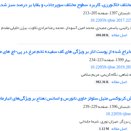
مختلف خاک‌ورزی، کاربرد سطوح مختلف سوپرجاذب و بقایا بر درصد سبز شدن
205-213
10.22059/ijbse.2017.2
رائینی، یاسمن عمیدی، محمد امین آسودار، محمد رضا مرادی تلاوت، بیژن خلیلی مقدم
اصل مقاله
490.88 K
تخراج شده از پوست انار بر ویژگی های کف سفیده تخم مرغ در پی-اچ های 
223-234
10.22059/ijbse.2019.2
 شاهی، نگاه کریمی، مریم سلامی
اصل مقاله
982.36 K
 کربوکسی متیل سلولز حاوی نانورس و اسانس نعناع بر ویژگی‌های انبارمان
229-239
10.22059/ijbs
برزگر، مهران نوری، شیما جلدانی
اصل مقاله
1.12 M