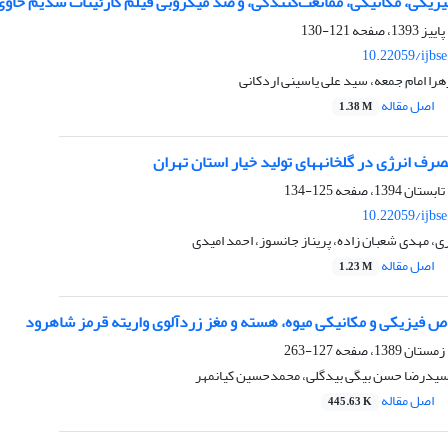
یکی، مکانیکی، ممانعت‌کنندگی، و ضد میکروبی فیلم کازئینات سدیم حاوی
121-130
10.22059/ijbs
هرا امام جمعه، سید علی یاسینی اردکانی
اصل مقاله
1.38 M
رف انرژی در گلخانه‏های تولید خیار استان تهران
125-134
10.22059/ijbs
ی، مهدی شعبان زاده، پریناز جانسوز، احمد امیدی
اصل مقاله
1.23 M
ص فیزیکی و مکانیکی میوه، هسته و مغز زردآلوی واریته قرمز شاهرود
127-263
سیدرضا حسن بیگی بیدگلی، محمدحسین کیانمهر
اصل مقاله
445.63 K