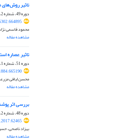
تاثیر روش‌های 
دوره 49، شماره 2، تابستان 1397، صفحه
25302.664895
محمود قاسمی نژاد 
مشاهده مقاله
تاثیر عصاره اس
دوره 51، شماره 1، بهار 1399، صفحه
81884.665190
محسن لبافی مزرعه
مشاهده مقاله
بررسی اثر پوشش
دوره 48، شماره 2، تابستان 1396، صفحه
e.2017.62465
بهزاد ناصحی، حسن 
مشاهده مقاله