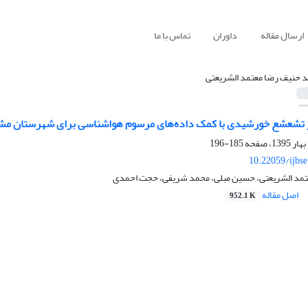
ارسال مقاله
داوران
تماس با ما
 حنیف رضا معتمد الشریعتی
ر تشعشع خورشیدی با کمک داده‌های مرسوم هواشناسی برای شهرستان مش
185-196
10.22059/ijbs
مد الشریعتی، حسین مبلی، محمد شریفی، حجت احمدی
اصل مقاله
952.1 K