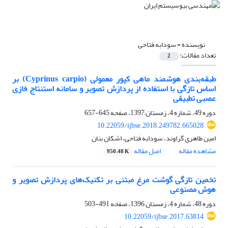
نویسنده =
سودابه فتاحی
تعداد مقالات:
2
طبقه‌بندی هوشمند ماهی کپور معمولی (Cyprinus carpio) بر
اساس تازگی با استفاده از پردازش تصویر و سامانه استنتاج فازی
عصبی تطبیقی
دوره 49، شماره 4، زمستان 1397، صفحه
645-657
10.22059/ijbse.2018.249782.665028
امین طاهری گراوند، سودابه فتاحی، اشکان بنان
مشاهده مقاله
اصل مقاله
950.48 K
تخمین تازگی گوشت مرغ مبتنی بر تکنیک‌های پردازش تصویر و
هوش مصنوعی
دوره 48، شماره 4، زمستان 1396، صفحه
491-503
10.22059/ijbse.2017.63814