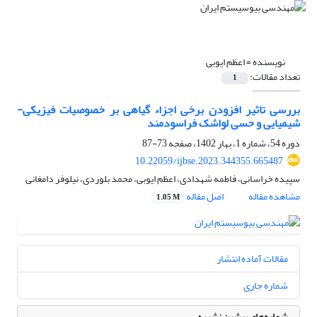
نویسنده =
اعظم ایوبی
تعداد مقالات:
1
بررسی تاثیر افزودن برخی اجزاء گیاهی بر خصوصیات فیزیکی-
شیمیایی و حسی لواشک فراسودمند
دوره 54، شماره 1، بهار 1402، صفحه
73-87
10.22059/ijbse.2023.344355.665487
سپیده خراسانی، فاطمه شهدادی، اعظم ایوبی، محمد بلوردی، نیلوفر دامغانی
مشاهده مقاله
اصل مقاله
1.05 M
مقالات آماده انتشار
شماره جاری
شماره‌های پیشین نشریه