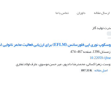
ارسال مقاله
داوران
تماس با ما
درت تولید گاز
) برای ارزیابی فعالیت مخمر نانوایی (ساکارومایسس سرویسیا) و مقایسه آن با روشهای متداول
467-474
10.22059/ijbs
ست، زهرا کسائی، محمدرضا دادپور، میر حسن موسوی، عارف اولادغفاری
اصل مقاله
897.33 K