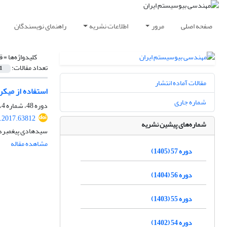
صفحه اصلی
مرور
اطلاعات نشریه
راهنمای نویسندگان
کلیدواژه‌ها =
ق
تعداد مقالات:
1
مقالات آماده انتشار
استفاده از میکروسکوپ نوری اپی فلورسانس (EFLM
شماره جاری
دوره 48، شماره 4، زمستان 1396، صفحه
e.2017.63812
شماره‌های پیشین نشریه
سیدهادی پیغمبردو
مشاهده مقاله
دوره 57 (1405)
دوره 56 (1404)
دوره 55 (1403)
دوره 54 (1402)