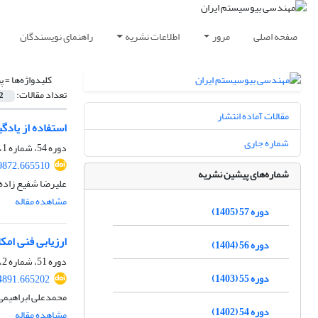
صفحه اصلی
مرور
اطلاعات نشریه
راهنمای نویسندگان
کلیدواژه‌ها =
پ
تعداد مقالات:
2
مقالات آماده انتشار
استفاده از یادگ
شماره جاری
دوره 54، شماره 1، بهار 1402، صفحه
59872.665510
شماره‌های پیشین نشریه
علیرضا شفیع زاده،
مشاهده مقاله
دوره 57 (1405)
ارزیابی فنی امک
دوره 56 (1404)
دوره 51، شماره 2، تابستان 1399، صفحه
دوره 55 (1403)
84891.665202
محمدعلی ابراهیمی
دوره 54 (1402)
مشاهده مقاله