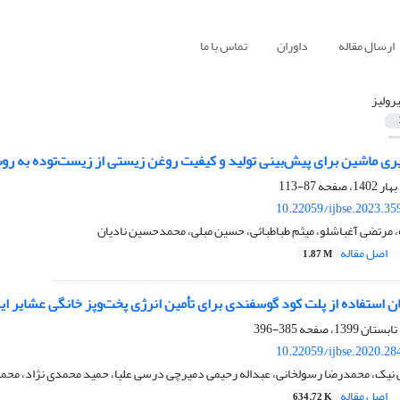
ارسال مقاله
داوران
تماس با ما
یرولیز
یری ماشین برای پیش‌بینی تولید و کیفیت روغن زیستی از زیست‌توده به رو
87-113
10.22059/ijbse.2023.3
 مرتضی آغباشلو، میثم طباطبائی، حسین مبلی، محمدحسین نادیان
اصل مقاله
1.87 M
ان استفاده از پلت کود گوسفندی برای تأمین انرژی پخت‌‌وپز خانگی عشایر ای
385-396
10.22059/ijbse.2020.2
 نیک، محمدرضا رسولخانی، عبداله رحیمی دمیرچی درسی علیا، حمید محمدی نژاد، مح
اصل مقاله
634.72 K