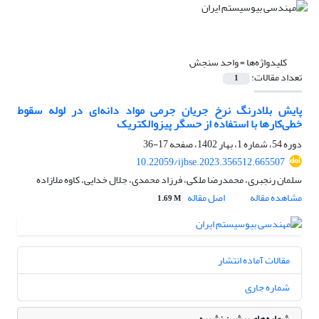
کلیدواژه‌ها =
واحد سنجش
تعداد مقالات:
1
پایش بلادرنگ نرخ جریان جرمی مواد دانه‌ای در لوله سقوط
خطی‌کارها با استفاده از حسگر پیزوالکتریک
دوره 54، شماره 1، بهار 1402، صفحه
17-36
10.22059/ijbse.2023.356512.665507
سلمان رنجبری، محمدرضا ملکی، فرزاد محمدی، جلال خدایی، کاوه ملازاده
مشاهده مقاله
اصل مقاله
1.69 M
مقالات آماده انتشار
شماره جاری
شماره‌های پیشین نشریه