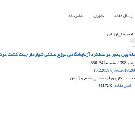
ارسال مقاله
داوران
تماس با ما
اخص‌های ارزیابی
صلة بین بذور در عملکرد آزمایشگاهی موزع غلتکی شیاردار جهت کشت ذرت
547-556
10.22059/ijbse.2019.2
دحسین کارپرورفرد، هادی عظیمی نژادیان
اصل مقاله
875.72 K