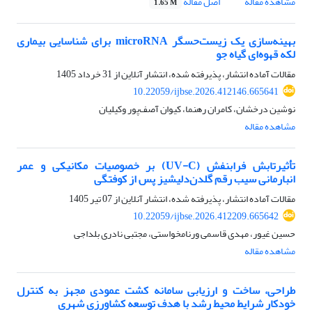
مشاهده مقاله
اصل مقاله
1.65 M
بهینه‌سازی یک زیست‌حسگر microRNA برای شناسایی بیماری
لکه قهوه‌ای گیاه جو
مقالات آماده انتشار، پذیرفته شده، انتشار آنلاین از
31 خرداد 1405
10.22059/ijbse.2026.412146.665641
نوشین درخشان، کامران رهنما، کیوان آصف‌پور وکیلیان
مشاهده مقاله
تأثیرتابش فرابنفش (UV-C) بر خصوصیات مکانیکی و عمر
انبارمانی سیب رقم گلدن‌دلیشیز پس از کوفتگی
مقالات آماده انتشار، پذیرفته شده، انتشار آنلاین از
07 تیر 1405
10.22059/ijbse.2026.412209.665642
حسین غیور، مهدی قاسمی ورنامخواستی، مجتبی نادری بلداجی
مشاهده مقاله
طراحی، ساخت و ارزیابی سامانه کشت عمودی مجهز به کنترل
خودکار شرایط محیط رشد با هدف توسعه کشاورزی شهری