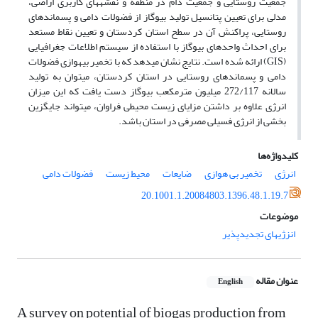
جمعیت روستایی و جمعیت دام در منطقه و نقشه­های کاربری اراضی،
مدلی برای تعیین پتانسیل تولید بیوگاز از فضولات دامی و پسماند­های
روستایی، پراکنش آن در سطح استان کردستان و تعیین نقاط مستعد
برای احداث واحدهای بیوگاز با استفاده از سیستم اطلاعات جغرافیایی
(GIS) ارائه شده است. نتایج نشان می­دهد که با تخمیر بی­هوازی فضولات
دامی و پسماند­های روستایی در استان کردستان، می­توان به تولید
سالانه 272/117 میلیون مترمکعب بیوگاز دست یافت که این میزان
انرژی علاوه بر داشتن مزایای زیست محیطی فراوان، می­تواند جایگزین
بخشی از انرژی فسیلی مصرفی در استان باشد.
کلیدواژه‌ها
انرژی
تخمیر بی هوازی
ضایعات
محیط زیست
فضولات دامی
20.1001.1.20084803.1396.48.1.19.7
موضوعات
انزژیهای تجدیدپذیر
عنوان مقاله
English
A survey on potential of biogas production from