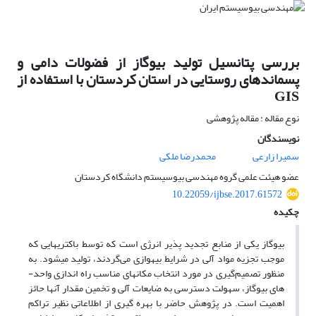
بررسی پتانسیل تولید بیوگاز از فضولات دامی و
پسماندهای روستایی در استان کردستان با استفاده از
GIS
نوع مقاله : مقاله پژوهشی
نویسندگان
سمیرا زارعی
محمدرضا ملکی
عضو هیئت علمی گروه مهندسی بیوسیستم دانشگاه کردستان
10.22059/ijbse.2017.61572
چکیده
بیوگاز یکی از منابع تجدید پذیر انرژی است که توسط باکتری­هایی که
موجب تجزیه مواد آلی در شرایط بی­هوازی می‌گردند، تولید می­شود. به
منظور تصمیم‌گیری در مورد انتخاب مکان­های مناسب راه اندازی واحد­
های بیوگاز، سهولت دسترسی به ضایعات آلی و تخمین مقدار آن­ها حائز
اهمیت است. در پژوهش حاضر با بهره گیری از اطلاعاتی نظیر تراکم