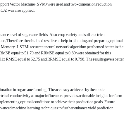
Support Vector Machine (SVM) were used, and two-dimension reduction
CA) was also applied.
ce level of sugarcane fields. Also, crop variety and soil electrical
ms; Therefore, the obtained results can help in planning and preparing optimal
Term Memory (LSTM) recurrent neural network algorithm performed better in the
 RMSE equal to 51.79, and RRMSE equal to 0.89 were obtained for this
91%, RMSE equal to 62.75, and RRMSE equal to 0.798. The results gave a better
stimation in sugarcane farming. The accuracy achieved by the model
ectrical conductivity as major influencers provides actionable insights for farm
mplementing optimal conditions to achieve their production goals. Future
dvanced machine learning techniques to further enhance yield prediction