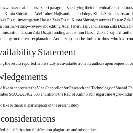
cles with several authors, a short paragraph specifying their individual contributio
n, Kimia Shirini and Adel Taheri Hajivand; methodology, Kimia Shirini; software, K
Zaki Dizaji; investigation, Hassan Zaki Dizaji, Kimia Shirini; resources, Hassan Zaki
a Shirini; writing—review and editing, Adel Taheri Hajivand, Hassan Zaki Dizaji an
dministration, Hassan Zaki Dizaji; funding acquisition, Hassan Zaki Dizaji. All autho
onomy for the term explanation. Authorship must be limited to those who have cont
ailability Statement
ng the results reported in this study are available from the authors upon request. Fo
wledgements
 like to appreciate the Vice Chancellor for Research and Technology of Shahid Cham
umber SCU.AA1402.505, and also to the R&D of Amir Kabir sugarcane Agro-Indust
like to thank all participants of the present study.
 considerations
ed data fabrication, falsification, plagiarism, and misconduct.