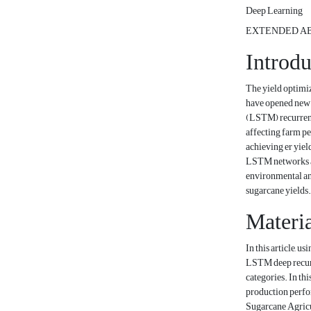
Deep Learning
EXTENDED A
Introdu
The yield optimiz
have opened new 
(LSTM) recurrent 
affecting farm pe
achieving er yiel
LSTM networks are
environmental and
sugarcane yields.
Materi
In this article, 
LSTM deep recurre
categories. In thi
production perfor
Sugarcane Agricul