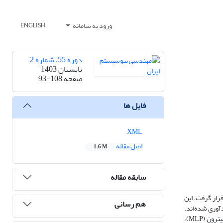
ورود به سامانه
ENGLISH
دوره 55، شماره 2
تابستان 1403
صفحه
93-108
فایل ها
XML
اصل مقاله
1.6 M
سابقه مقاله
رار گرفت. این
هم رسانی
 از شرکت کشت و صنعت امیرکبیر گردآوری شده‌اند.
تحلیل‌ها با استفاده از نرم‌افزار پایتون انجام شد. در این پژوهش، چهار الگوریتم شبکه عصبی بازگشتی حافظه طولانی‌ کوتاه مدت (LSTM)، شبکه عصبی چندلایه پرسپترون (MLP)،