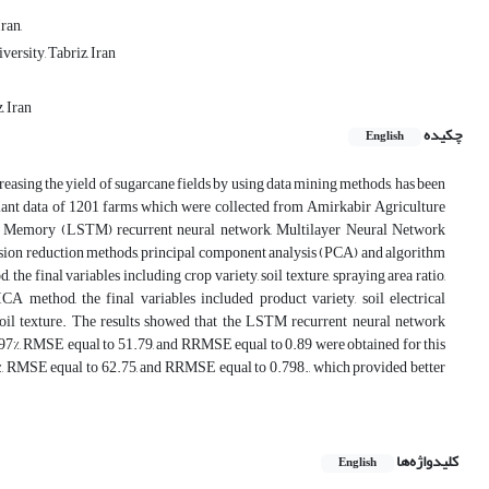
ran,
rsity, Tabriz, Iran
, Iran
چکیده
English
reasing the yield of sugarcane fields by using data mining methods, has been
nd plant data of 1201 farms which were collected from Amirkabir Agriculture
rm Memory (LSTM) recurrent neural network, Multilayer Neural Network
ion reduction methods, principal component analysis (PCA) and algorithm
 final variables including crop variety, soil texture, spraying area ratio,
ICA method, the final variables included product variety, soil electrical
d soil texture. The results showed that the LSTM recurrent neural network
 97%, RMSE equal to 51.79, and RRMSE equal to 0.89 were obtained for this
%, RMSE equal to 62.75, and RRMSE equal to 0.798., which provided better
کلیدواژه‌ها
English