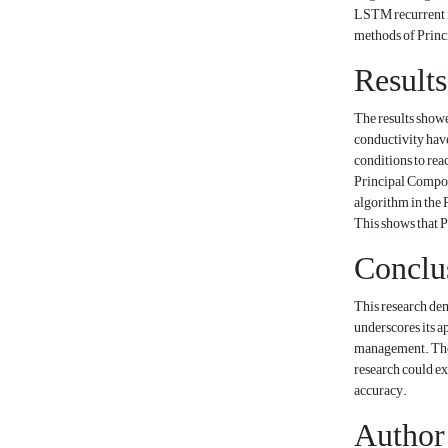
LSTM recurrent n
methods of Princ
Results
The results showe
conductivity have
conditions to re
Principal Compon
algorithm in the
This shows that P
Conclu
This research de
underscores its a
management. The 
research could ex
accuracy.
Author