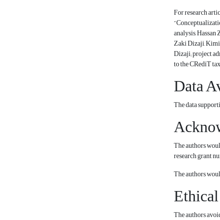
For research arti
“Conceptualizatio
analysis, Hassan 
Zaki Dizaji, Kimi
Dizaji; project a
to the CRediT tax
Data Av
The data supporti
Ackno
The authors would
research grant n
The authors would 
Ethical
The authors avoid