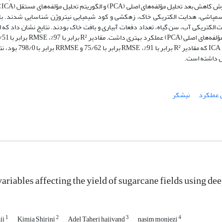
درخت تص
طح سمپاشی، هدایت الکتریکی خاک، زهکشی و کود شیمیایی نیتروژن شناسایی شدند. با
ایت الکتریکی آب، سن گیاه، تعداد دفعات آبیاری و بافت خاک بودند. نتایج نشان داد که
برابر با 89/0 برای این الگوریتم در روش PCA به دست آمد
 عملکرد
نیشکر
ariables affecting the yield of sugarcane fields using de
1
2
3
4
ji
Kimia Shirini
Adel Taheri hajivand
nasim monjezi