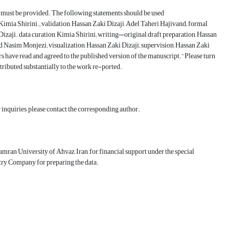
ns must be provided. The following statements should be used
imia Shirini.; validation, Hassan Zaki Dizaji, Adel Taheri Hajivand; formal
 Dizaji. data curation, Kimia Shirini; writing—original draft preparation, Hassan
d Nasim Monjezi; visualization, Hassan Zaki Dizaji; supervision, Hassan Zaki
rs have read and agreed to the published version of the manuscript.” Please turn
ributed substantially to the work re-ported.
r inquiries, please contact the corresponding author.
ran University of Ahvaz, Iran, for financial support under the special
ry Company for preparing the data.