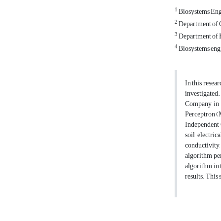
1
Biosystems Engi
2
Department of C
3
Department of Bi
4
Biosystems engi
In this resea
investigated.
Company in 2
Perceptron (
Independent C
soil electric
conductivity
algorithm pe
algorithm in
results. This