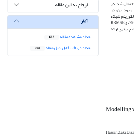
میم و ماشین بردار پشتیبان(SVM) مورد استفاده قرار گرفت و دو روش کاهش بعد تحلیل مؤلفه‌های اصلی (PCA) و الگوریتم تحلیل ‌مؤلفه‌های مستقل (ICA) اعمال شد. در
ارجاع به این مقاله
 وجود این، در
 الگوریتم شبکه
آمار
عصبی بازگشتی حافظه طولانی‌ کوتاه مدت (LSTM) در روش کاهش بعد تحلیل مؤلفه‌های اصلی (PCA) عملکرد بهتری داشت. مقادیر R² برابر با 97%، RMSE برابر با 79/51، و RRMSE
 که نسبت به روش ICA که مقادیر R² برابر با 91%، RMSE برابر با 75/62 و RRMSE برابر با 798/0 بود، نتایج بهتری ارائه
تعداد مشاهده مقاله
663
تعداد دریافت فایل اصل مقاله
298
Modelling v
Hassan Zaki Diza