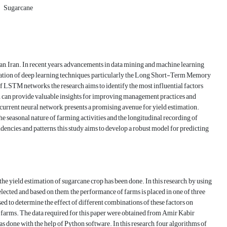
Sugarcane
an, Iran. In recent years, advancements in data mining and machine learning
ication of deep learning techniques, particularly the Long Short-Term Memory
f LSTM networks, the research aims to identify the most influential factors
on can provide valuable insights for improving management practices and
ecurrent neural network, presents a promising avenue for yield estimation.
he seasonal nature of farming activities and the longitudinal recording of
ncies and patterns, this study aims to develop a robust model for predicting
the yield estimation of sugarcane crop has been done. In this research, by using
lected and based on them, the performance of farms is placed in one of three
 used to determine the effect of different combinations of these factors on
1 farms. The data required for this paper were obtained from Amir Kabir
done with the help of Python software. In this research, four algorithms of