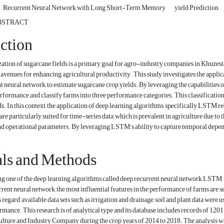
Recurrent Neural Network with Long Short-Term Memory
yield Prediction
BSTRACT
ction
ation of sugarcane fields is a primary goal for agro-industry companies in Khuzest
avenues for enhancing agricultural productivity. This study investigates the appl
neural network, to estimate sugarcane crop yields. By leveraging the capabilities o
rformance and classify farms into three performance categories. This classificati
ds. In this context, the application of deep learning algorithms, specifically LSTM r
 particularly suited for time-series data, which is prevalent in agriculture due to t
 operational parameters. By leveraging LSTM's ability to capture temporal depende
als and Methods
using one of the deep learning algorithms called deep recurrent neural network LSTM, 
nt neural network, the most influential features in the performance of farms are se
s regard, available data sets such as irrigation and drainage, soil and plant data were
mance. This research is of analytical type and its database includes records of 120
ture and Industry Company during the crop years of 2014 to 2018. The analysis was 