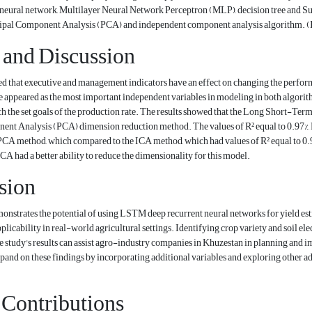
eural network, Multilayer Neural Network Perceptron (MLP), decision tree and 
ipal Component Analysis (PCA) and independent component analysis algorithm. (I
 and Discussion
d that executive and management indicators have an effect on changing the performan
 appeared as the most important independent variables in modeling in both algorith
ach the set goals of the production rate. The results showed that the Long Short-
ent Analysis (PCA) dimension reduction method. The values of R² equal to 0.97%,
 PCA method, which compared to the ICA method, which had values of R² equal to 0.
CA had a better ability to reduce the dimensionality for this model.
sion
monstrates the potential of using LSTM deep recurrent neural networks for yield e
pplicability in real-world agricultural settings. Identifying crop variety and soil el
study's results can assist agro-industry companies in Khuzestan in planning and i
pand on these findings by incorporating additional variables and exploring other a
 Contributions