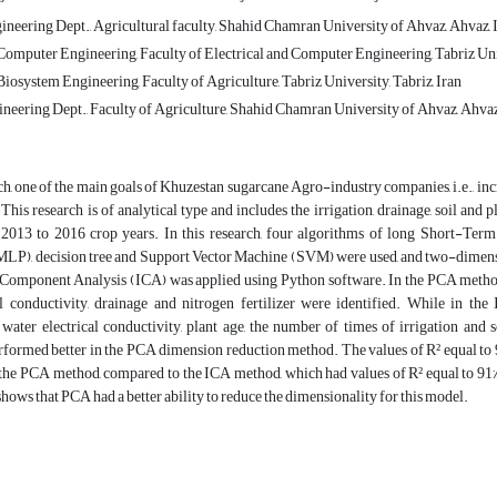
neering Dept., Agricultural faculty, Shahid Chamran University of Ahvaz, Ahvaz, I
omputer Engineering, Faculty of Electrical and Computer Engineering, Tabriz Unive
osystem Engineering, Faculty of Agriculture, Tabriz University, Tabriz, Iran
neering Dept., Faculty of Agriculture, Shahid Chamran University of Ahvaz, Ahvaz
rch, one of the main goals of Khuzestan sugarcane Agro-industry companies, i.e., inc
 This research is of analytical type and includes the irrigation, drainage, soil a
013 to 2016 crop years. In this research, four algorithms of long Short-Te
MLP), decision tree and Support Vector Machine (SVM) were used, and two-dimens
omponent Analysis (ICA) was applied using Python software. In the PCA method, the
al conductivity, drainage and nitrogen fertilizer were identified. While in the 
, water electrical conductivity, plant age, the number of times of irrigation an
rformed better in the PCA dimension reduction method. The values of R² equal to
 the PCA method, compared to the ICA method, which had values of R² equal to 91
 shows that PCA had a better ability to reduce the dimensionality for this model.